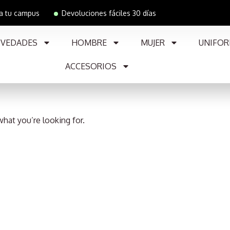
 a tu campus
Devoluciones fáciles 30 días
VEDADES
HOMBRE
MUJER
UNIFOR
ACCESORIOS
what you’re looking for.