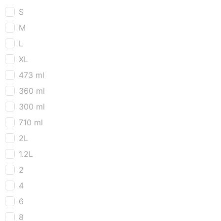
S
M
L
XL
473 ml
360 ml
300 ml
710 ml
2L
1.2L
2
4
6
8