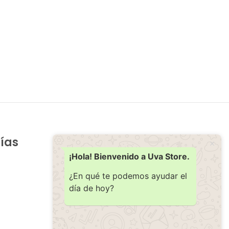
ías
Soporte
Ayuda
¡Hola! Bienvenido a Uva Store.
Contacto
¿En qué te podemos ayudar el
día de hoy?