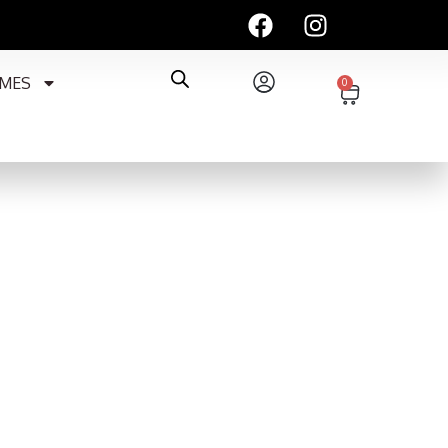
MES
0