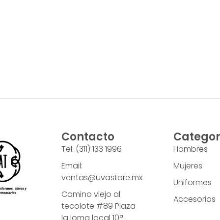
Contacto
Categor
Tel: (311) 133 1996
Hombres
Email:
Mujeres
ventas@uvastore.mx
Uniformes
Camino viejo al
Accesorios
tecolote #89 Plaza
la loma local 10ª