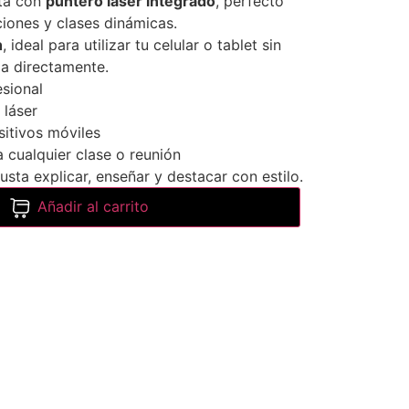
nta con
puntero láser integrado
, perfecto
iones y clases dinámicas.
h
, ideal para utilizar tu celular o tablet sin
la directamente.
esional
 láser
sitivos móviles
 a cualquier clase o reunión
sta explicar, enseñar y destacar con estilo.
Añadir al carrito