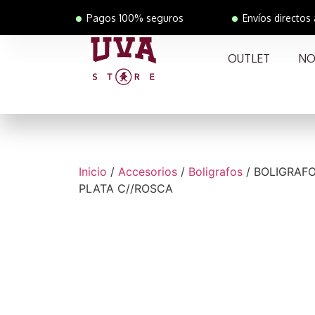
Pagos 100% seguros
Envíos directos
OUTLET
NO
Inicio
/
Accesorios
/
Boligrafos
/ BOLIGRAF
PLATA C//ROSCA