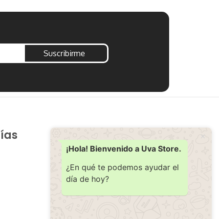
Suscribirme
ías
Soporte
Ayuda
¡Hola! Bienvenido a Uva Store.
Contacto
¿En qué te podemos ayudar el
día de hoy?