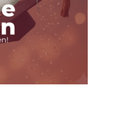
SHAKER AC
$
315.00
$
26
Añadir al carr