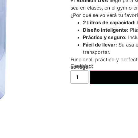
El
Botellón UVA
llegó para s
sea en clases, en el gym o en 
¿Por qué se volverá tu favor
2 Litros de capacidad:
E
Diseño inteligente:
Plás
Práctico y seguro:
Incl
Fácil de llevar:
Su asa 
transportar.
Funcional, práctico y perfect
contigo!