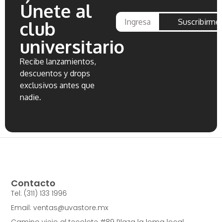
Únete al
Suscribirme
club
universitario
Recibe lanzamientos,
descuentos y drops
exclusivos antes que
nadie.
Contacto
Tel: (311) 133 1996
Email: ventas@uvastore.mx
Camino viejo al tecolote #89 Plaza la loma local