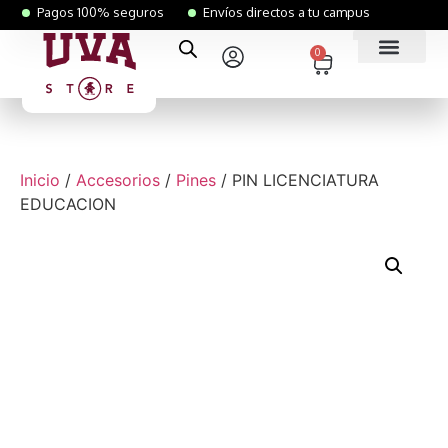
Pagos 100% seguros
Envíos directos a tu campus
0
Inicio
/
Accesorios
/
Pines
/ PIN LICENCIATURA
EDUCACION