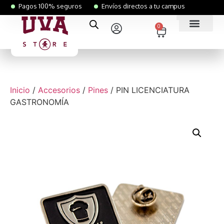
Pagos 100% seguros
Envíos directos a tu campus
0
Inicio
/
Accesorios
/
Pines
/ PIN LICENCIATURA
GASTRONOMÍA