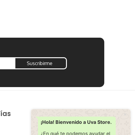
BOLIGRAFO
$
139.00
Añadir al carr
Suscribirme
ías
Soporte
Ayuda
¡Hola! Bienvenido a Uva Store.
Contacto
¿En qué te podemos ayudar el