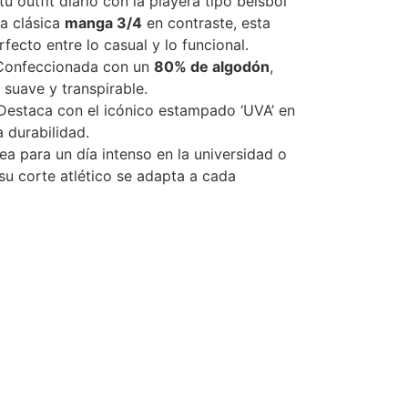
tu outfit diario con la playera tipo béisbol
a clásica
manga 3/4
en contraste, esta
fecto entre lo casual y lo funcional.
onfeccionada con un
80% de algodón
,
 suave y transpirable.
estaca con el icónico estampado ‘UVA’ en
a durabilidad.
ea para un día intenso en la universidad o
su corte atlético se adapta a cada