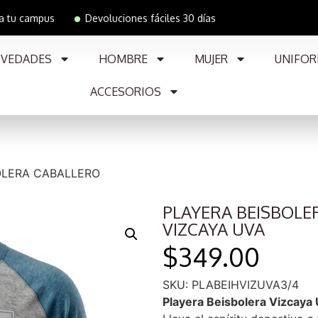
 a tu campus
Devoluciones fáciles 30 días
VEDADES
HOMBRE
MUJER
UNIFOR
ACCESORIOS
OLERA CABALLERO
PLAYERA BEISBOLE
VIZCAYA UVA
$
349.00
SKU: PLABEIHVIZUVA3/4
Playera Beisbolera Vizcaya U