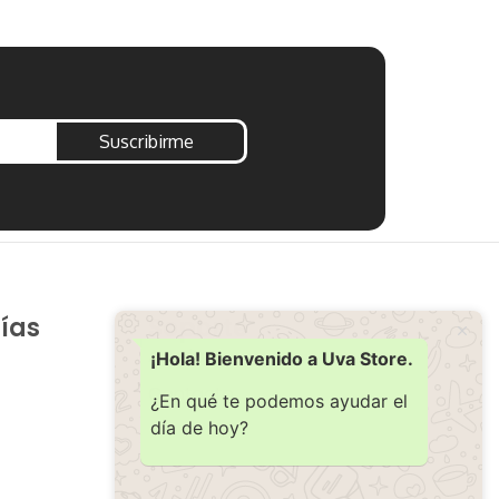
Añadir al carr
Suscribirme
ías
Soporte
Ayuda
¡Hola! Bienvenido a Uva Store.
Contacto
¿En qué te podemos ayudar el
día de hoy?