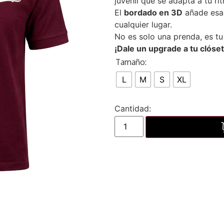
juvenil que se adapta a tu ri
El
bordado en 3D
añade esa 
cualquier lugar.
No es solo una prenda, es tu
¡Dale un upgrade a tu clóset
Tamaño:
L
M
S
XL