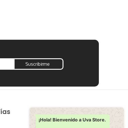
BOLIGRAFO 
$
19.00
Añadir al carr
Suscribirme
ías
Soporte
Ayuda
¡Hola! Bienvenido a Uva Store.