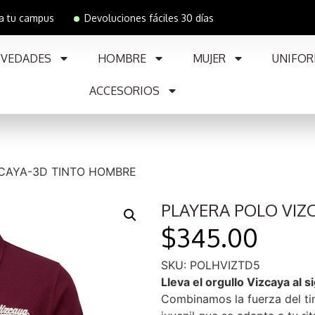
 a tu campus
Devoluciones fáciles 30 días
VEDADES
HOMBRE
MUJER
UNIFOR
ACCESORIOS
ZCAYA-3D TINTO HOMBRE
PLAYERA POLO VIZ
$
345.00
SKU: POLHVIZTD5
Lleva el orgullo Vizcaya al s
Combinamos la fuerza del tin