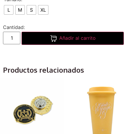
L
M
S
XL
Añadir al carrito
Productos relacionados