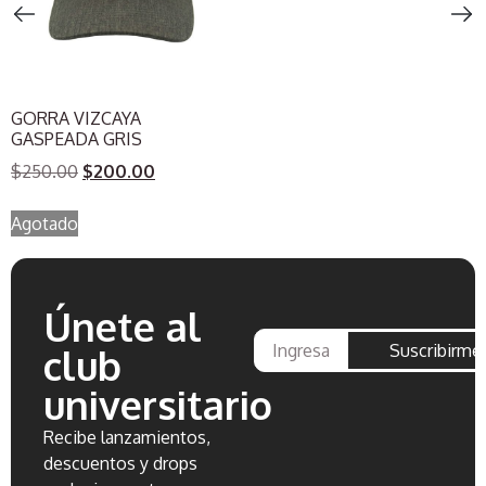
GORRA VIZCAYA
GASPEADA GRIS
$
250.00
$
200.00
Agotado
Únete al
Suscribirme
club
universitario
Recibe lanzamientos,
descuentos y drops