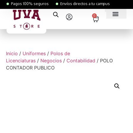
Pagos 100% seguros
Envíos directos a tu campus
0
Inicio
/
Uniformes
/
Polos de
Licenciaturas
/
Negocios
/
Contabilidad
/ POLO
CONTADOR PUBLICO