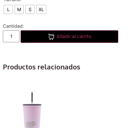
L
M
S
XL
Añadir al carrito
Productos relacionados