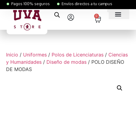
Pagos 100% seguros
Envíos directos a tu campus
0
Inicio
/
Uniformes
/
Polos de Licenciaturas
/
Ciencias
y Humanidades
/
Diseño de modas
/ POLO DISEÑO
DE MODAS