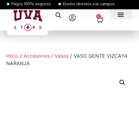
Pagos 100% seguros
Envíos directos a tu campus
0
Inicio
/
Accesorios
/
Vasos
/ VASO GENTE VIZCAYA
NARANJA